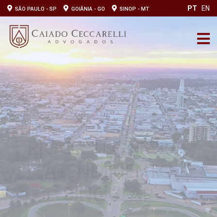
PT
EN
SÃO PAULO - SP
GOIÂNIA - GO
SINOP - MT
RIGOR TÉCNICO E
ATENDIMENTO
SINGULAR